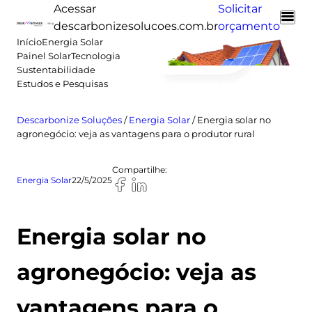
Pular
Acessar
Solicitar
para
descarbonizesolucoes.com.br
orçamento
o
Início
Energia Solar
Painel Solar
Tecnologia
conteúdo
Sustentabilidade
Estudos e Pesquisas
Descarbonize Soluções
/
Energia Solar
/
Energia solar no
agronegócio: veja as vantagens para o produtor rural
Compartilhe:
Energia Solar
22/5/2025
Energia solar no
agronegócio: veja as
vantagens para o