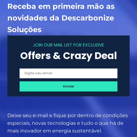
Receba em primeira mão as
s
s
o
”
novidades da Descarbonize
l
c
Soluções
r
e
JOIN OUR MAIL LIST FOR EXCLUSIVE
s
Offers & Crazy Deal
c
e
m
3
0
9
%
e
a
Deixe seu e-mail e fique por dentro de condições
c
especiais, novas tecnologias e tudo o que há de
o
mais inovador em energia sustentável.