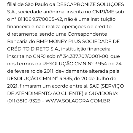
u
filial de São Paulo da DESCARBONIZE SOLUÇÕES
e
S.A., sociedade anônima, inscrita no CNPJ/ME sob
m
o nº 81.106.957/0005-42, não é uma instituição
a
financeira e não realiza operações de crédito
i
diretamente, sendo uma Correspondente
s
Bancária do BMP MONEY PLUS SOCIEDADE DE
p
CRÉDITO DIRETO S.A., instituição financeira
e
inscrita no CNPJ sob nº 34.337.707/0001-00, que
s
nos termos da RESOLUÇÃO CMN Nº 3.954 de 24
q
de fevereiro de 2011, devidamente alterada pela
u
RESOLUÇÃO CMN Nº 4.935, de 20 de Julho de
i
2021, firmaram um acordo entre si. SAC (SERVIÇO
s
DE ATENDIMENTO AO CLIENTE) e OUVIDORIA:
a
(011)3810-9329 – WWW.SOLAGORA.COM.BR
r
a
m