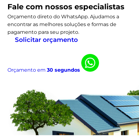
r
Fale com nossos especialistas
r
Orçamento direto do WhatsApp. Ajudamos a
o
encontrar as melhores soluções e formas de
s
pagamento para seu projeto.
e
Solicitar orçamento
l
é
t
r
Orçamento em
30 segundos
i
c
o
s
n
o
B
r
a