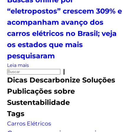
i
“eletropostos” crescem 309% e
o
n
acompanham avanço dos
a
carros elétricos no Brasil; veja
à
n
os estados que mais
o
pesquisaram
i
t
:
Leia mais
e
P
B
?
Dicas
Descarbonize Soluções
e
u
S
s
s
Publicações sobre
a
q
c
i
Sustentabilidade
u
a
b
i
s
Tags
a
s
o
c
Carros Elétricos
a
n
o
l