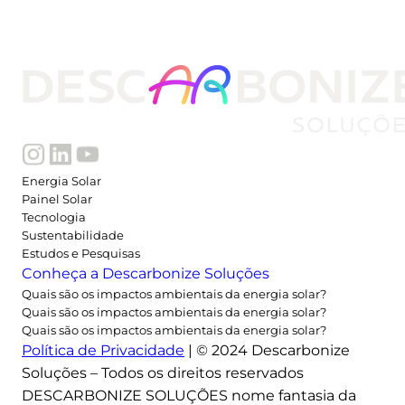
s
i
l
;
v
e
j
a
Energia Solar
o
Painel Solar
s
Tecnologia
e
Sustentabilidade
s
Estudos e Pesquisas
Conheça a Descarbonize Soluções
t
Quais são os impactos ambientais da energia solar?
a
Quais são os impactos ambientais da energia solar?
d
Quais são os impactos ambientais da energia solar?
o
Política de Privacidade
| © 2024 Descarbonize
s
Soluções – Todos os direitos reservados
q
DESCARBONIZE SOLUÇÕES nome fantasia da