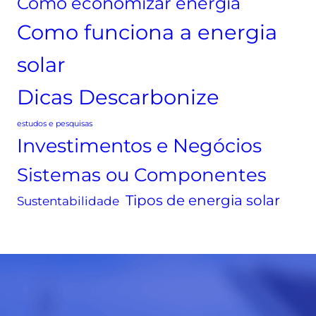
Como economizar energia
m
i
Como funciona a energia
o
n
o
e
solar
s
p
i
o
Dicas Descarbonize
s
r
t
“
estudos e pesquisas
e
e
Investimentos e Negócios
m
l
a
Sistemas ou Componentes
e
o
t
Tipos de energia solar
Sustentabilidade
p
r
e
o
r
p
a
o
s
s
e
t
m
o