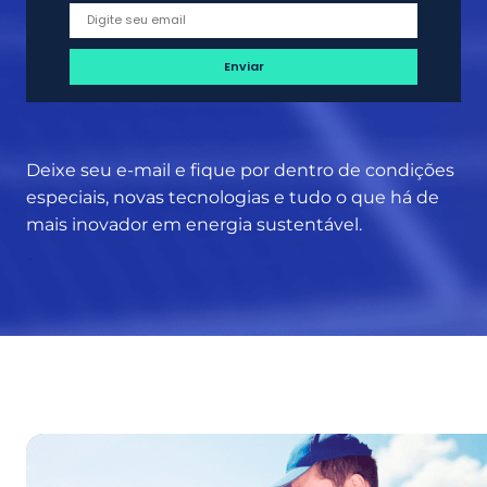
e
x
p
l
o
d
e
Deixe seu e-mail e fique por dentro de condições
m
especiais, novas tecnologias e tudo o que há de
2
mais inovador em energia sustentável.
3
8
%
n
o
ú
l
t
i