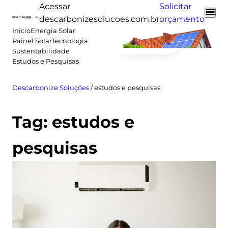
Pular
Acessar
Solicitar
para
descarbonizesolucoes.com.br
orçamento
o
Início
Energia Solar
Painel Solar
Tecnologia
conteúdo
Sustentabilidade
Estudos e Pesquisas
Descarbonize Soluções
/
estudos e pesquisas
Tag:
estudos e
pesquisas