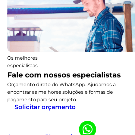
m
o
t
r
i
m
e
s
Os melhores
t
especialistas
r
Fale com nossos especialistas
e
Orçamento direto do WhatsApp. Ajudamos a
e
encontrar as melhores soluções e formas de
r
pagamento para seu projeto.
e
Solicitar orçamento
v
e
l
a