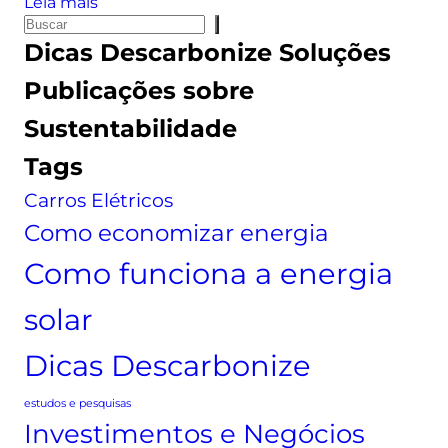
:
Leia mais
P
A
Dicas
Descarbonize Soluções
e
u
s
m
Publicações sobre
q
e
Sustentabilidade
u
n
i
t
Tags
s
o
Carros Elétricos
a
n
a
Como economizar energia
c
Como funciona a energia
o
n
solar
t
a
Dicas Descarbonize
d
e
estudos e pesquisas
l
Investimentos e Negócios