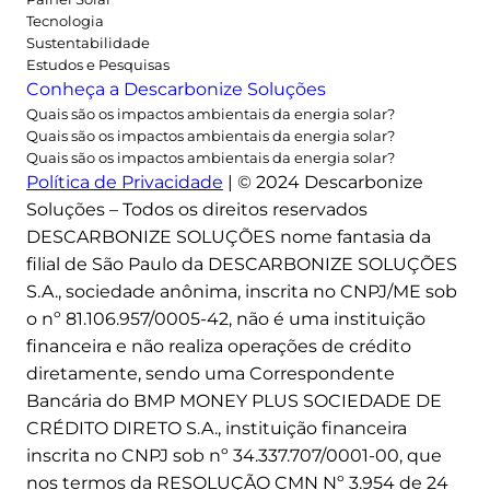
s
Tecnologia
u
Sustentabilidade
Estudos e Pesquisas
m
Conheça a Descarbonize Soluções
i
Quais são os impactos ambientais da energia solar?
d
Quais são os impactos ambientais da energia solar?
o
Quais são os impactos ambientais da energia solar?
r
Política de Privacidade
| © 2024 Descarbonize
e
Soluções – Todos os direitos reservados
s
DESCARBONIZE SOLUÇÕES nome fantasia da
filial de São Paulo da DESCARBONIZE SOLUÇÕES
S.A., sociedade anônima, inscrita no CNPJ/ME sob
o nº 81.106.957/0005-42, não é uma instituição
financeira e não realiza operações de crédito
diretamente, sendo uma Correspondente
Bancária do BMP MONEY PLUS SOCIEDADE DE
CRÉDITO DIRETO S.A., instituição financeira
inscrita no CNPJ sob nº 34.337.707/0001-00, que
nos termos da RESOLUÇÃO CMN Nº 3.954 de 24