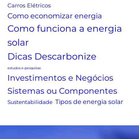
Carros Elétricos
a
d
G
o
Como economizar energia
D
r
)
Como funciona a energia
g
:
a
o
solar
s
q
t
Dicas Descarbonize
u
a
e
m
estudos e pesquisas
é
u
Investimentos e Negócios
,
i
c
Sistemas ou Componentes
t
o
a
m
Tipos de energia solar
Sustentabilidade
e
o
n
f
e
u
r
n
g