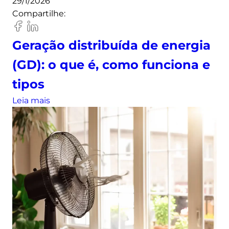
29/1/2026
Compartilhe:
Geração distribuída de energia
(GD): o que é, como funciona e
tipos
:
Leia mais
G
e
r
a
ç
ã
o
d
i
s