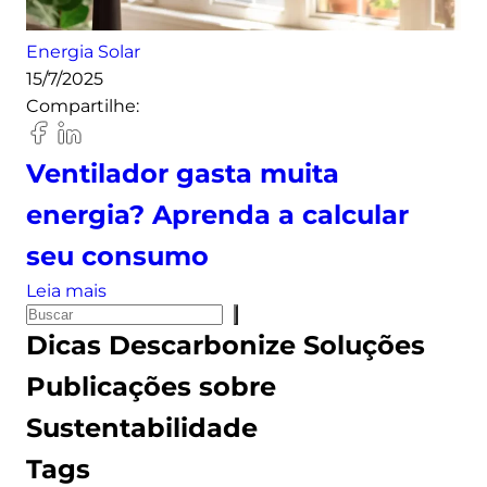
t
Energia Solar
r
15/7/2025
i
Compartilhe:
b
u
í
Ventilador gasta muita
d
energia? Aprenda a calcular
a
d
seu consumo
e
:
Leia mais
e
P
V
n
Dicas
Descarbonize Soluções
e
e
e
s
n
r
Publicações sobre
q
t
g
Sustentabilidade
u
i
i
i
l
a
Tags
s
a
(