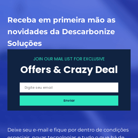
c
i
i
a
o
Receba em primeira mão as
?
n
A
novidades da Descarbonize
a
p
e
Soluções
r
t
e
i
JOIN OUR MAIL LIST FOR EXCLUSIVE
n
p
Offers & Crazy Deal
d
o
a
s
a
c
a
l
c
u
l
Deixe seu e-mail e fique por dentro de condições
a
especiais, novas tecnologias e tudo o que há de