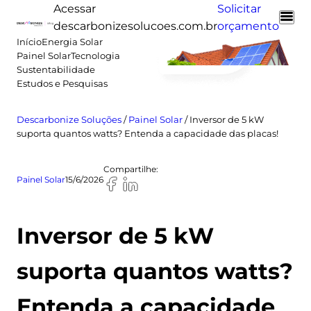
Pular
Acessar
Solicitar
para
descarbonizesolucoes.com.br
orçamento
o
Início
Energia Solar
Painel Solar
Tecnologia
conteúdo
Sustentabilidade
Estudos e Pesquisas
Descarbonize Soluções
/
Painel Solar
/
Inversor de 5 kW
suporta quantos watts? Entenda a capacidade das placas!
Compartilhe:
Painel Solar
15/6/2026
Inversor de 5 kW
suporta quantos watts?
Entenda a capacidade