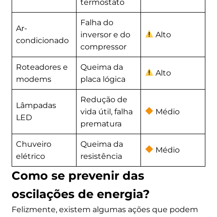
termostato
Falha do
Ar-
inversor e do
Alto
condicionado
compressor
Roteadores e
Queima da
Alto
modems
placa lógica
Redução de
Lâmpadas
vida útil, falha
Médio
LED
prematura
Chuveiro
Queima da
Médio
elétrico
resistência
Como se prevenir das
oscilações de energia?
Felizmente, existem algumas ações que podem