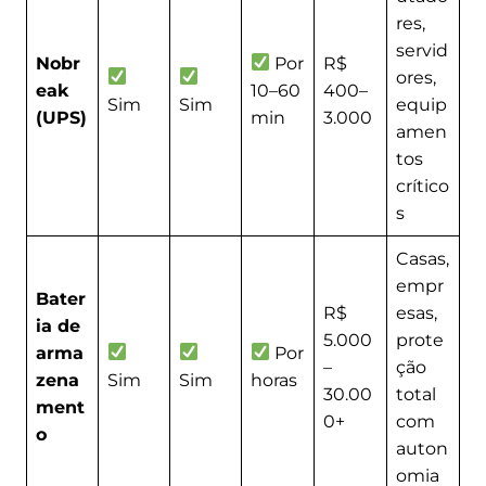
res,
servid
Nobr
Por
R$
ores,
eak
10–60
400–
Sim
Sim
equip
(UPS)
min
3.000
amen
tos
crítico
s
Casas,
empr
Bater
R$
esas,
ia de
5.000
prote
arma
Por
–
ção
zena
Sim
Sim
horas
30.00
total
ment
0+
com
o
auton
omia