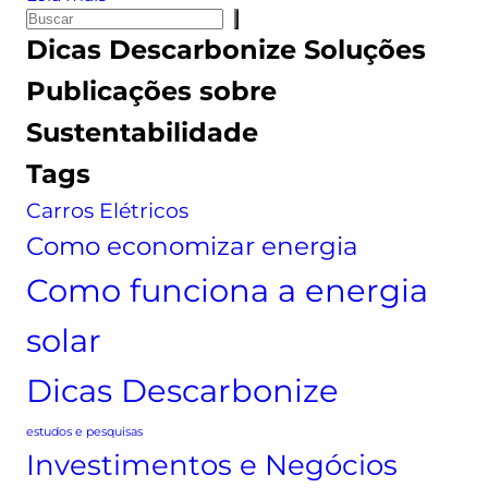
a
P
E
s
Dicas
Descarbonize Soluções
e
f
o
s
i
Publicações sobre
l
q
c
a
Sustentabilidade
u
i
r
i
ê
Tags
:
s
n
s
Carros Elétricos
a
c
a
i
Como economizar energia
i
a
Como funciona a energia
b
e
a
n
solar
o
e
q
r
Dicas Descarbonize
u
g
e
é
estudos e pesquisas
é
t
Investimentos e Negócios
,
i