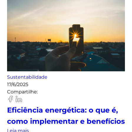
o
o
p
e
r
a
t
i
v
a
Sustentabilidade
d
17/6/2025
e
Compartilhe:
e
n
e
Eficiência energética: o que é,
r
como implementar e benefícios
g
i
:
Leia mais