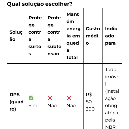
Qual solução escolher?
Mant
Prote
Prote
ém
ge
ge
energ
Custo
Indic
Soluç
contr
contr
ia em
médi
ado
ão
a
a
qued
o
para
surto
subte
a
s
nsão
total
Todo
imóve
l
(instal
DPS
R$
ação
(quad
80–
Sim
Não
Não
obrig
ro)
300
atória
pela
NBR