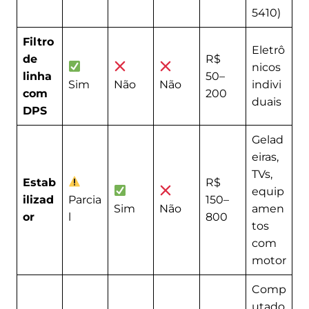
5410)
Filtro
Eletrô
de
R$
nicos
linha
50–
Sim
Não
Não
indivi
com
200
duais
DPS
Gelad
eiras,
TVs,
Estab
R$
equip
ilizad
Parcia
150–
Sim
Não
amen
or
l
800
tos
com
motor
Comp
utado