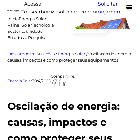
Pular
Acessar
Solicitar
para
descarbonizesolucoes.com.br
orçamento
o
Início
Energia Solar
Painel Solar
Tecnologia
conteúdo
Sustentabilidade
Estudos e Pesquisas
Descarbonize Soluções
/
Energia Solar
/
Oscilação de energia:
causas, impactos e como proteger seus equipamentos
Compartilhe:
Energia Solar
30/4/2025
Oscilação de energia:
causas, impactos e
como proteger seus