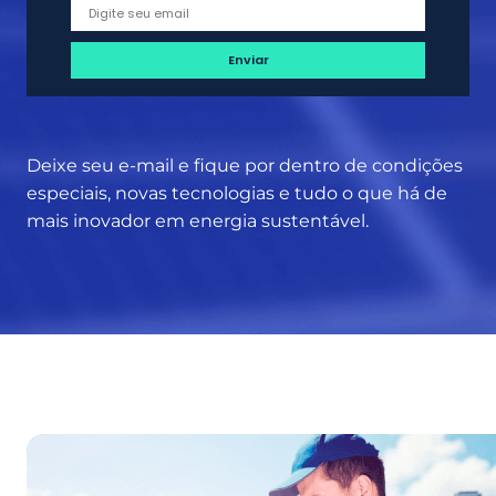
g
m
e
e
n
n
s
t
a
r
Deixe seu e-mail e fique por dentro de condições
e
especiais, novas tecnologias e tudo o que há de
b
mais inovador em energia sustentável.
e
n
e
f
í
c
i
o
s