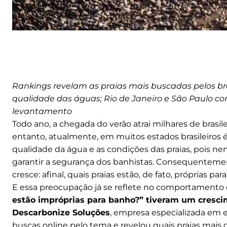
Rankings revelam as praias mais buscadas pelos bra
qualidade das águas; Rio de Janeiro e São Paulo c
levantamento
Todo ano, a chegada do verão atrai milhares de brasile
entanto, atualmente, em muitos estados brasileiros 
qualidade da água e as condições das praias, pois n
garantir a segurança dos banhistas. Consequentement
cresce: afinal, quais praias estão, de fato, próprias pa
E essa preocupação já se reflete no comportamento d
estão impróprias para banho?” tiveram um cresc
Descarbonize Soluções
, empresa especializada em e
buscas online pelo tema e revelou quais praias mais 