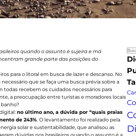
P
sileiros quando o assunto é sujeira e má
Di
e
oncentram grande parte das posições do
s
Pu
q
iros para o litoral em busca de lazer e descanso. No
Ta
u
é necessário que se faça uma busca prévia sobre a
i
em todas recebem os cuidados necessários para
Car
s
e, a preocupação entre turistas e moradores locais
Co
a
ra banho?
igital:
no último ano, a dúvida por “quais praias
C
imento de 243%
.
O levantamento foi realizado pela
D
nergia solar e sustentabilidade, que analisou as
geram dúvidas nos brasileiros quando o assunto é a