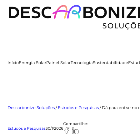
Pular
para
o
conteúdo
Início
Energia Solar
Painel Solar
Tecnologia
Sustentabilidade
Estud
Descarbonize Soluções
/
Estudos e Pesquisas
/
Dá para entrar no
Compartilhe:
Estudos e Pesquisas
30/1/2026